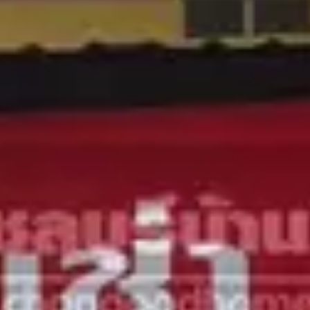








