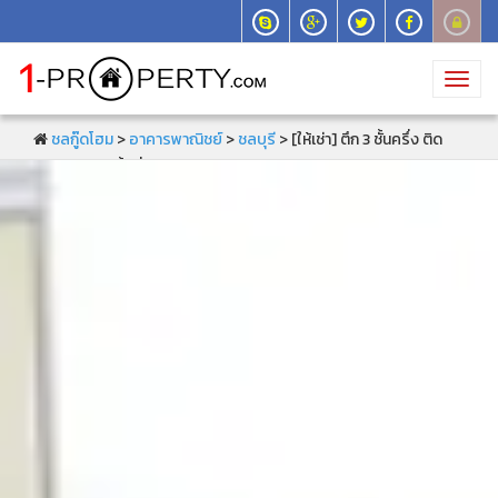
Toggl
navig
ชลกู๊ดโฮม
>
อาคารพาณิชย์
>
ชลบุรี
> [ให้เช่า] ตึก 3 ชั้นครึ่ง ติด
ถนนแยกคีรี เนื้อที่ 20 ตร.วา