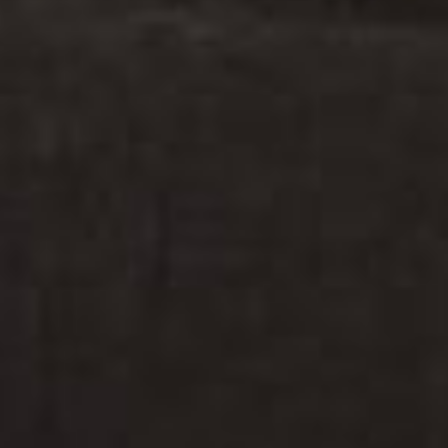







