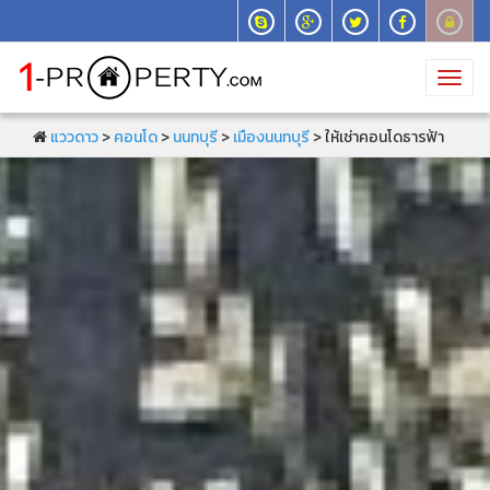
Toggl
navig
แววดาว
>
คอนโด
>
นนทบุรี
>
เมืองนนทบุรี
> ให้เช่าคอนโดธารฟ้า
เรสซิเด้นซ์เรวดี15