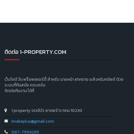
ติดต่อ 1-PROPERTY.COM
.
เว็บไซต์ วัน พร็อพเพอร์ตี้ สำหรับ นายหน้า ฝากขาย อสังหริมทรัพย์ ด้วย
ระบบที่ทันสมัย ครบครัน
ติดต่อทีมงาน ได้ที่
1 property จรเข้บัว ลาดพร้าว กทม 10230
imakeplus@gmail.com
087-7994285