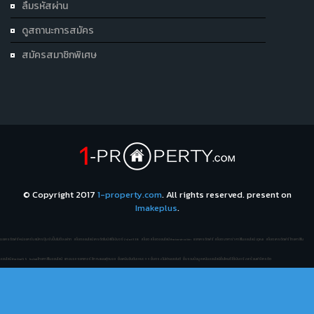
ลืมรหัสผ่าน
ดูสถานะการสมัคร
สมัครสมาชิกพิเศษ
© Copyright 2017
1-property.com
. All rights reserved. present on
Imakeplus
.
ขอเครดิตฟรีหน่อยครับสมัครปุ๊บรับปั๊บไม่ต้องฝาก
สล็อตออนไลน์ เครดิตโบนัสได้เงินจริง slot938
สล็อต สล็อตออนไลน์ thaicasinobin
แจกเครดิตฟรี สล็อต บาคาร่า คาสิโนออนไลน์ JQK41
สล็อต เครดิตฟรี ไทยคาสิโน
ออนไลน์ thaibet55
kubet ไทยคาสิโนออนไลน์
แทงบอล ซอคเกอร์ลีก คะแนนฟุตบอล
เว็บพนันอันดับ1 HUC99 เว็บตรง ไม่ผ่านเอเย่นต์
เว็บรวมข้อมูล พนันออนไลน์เว็บไหนดี ได้เงินจริง พร้อมฟรีเครดิต