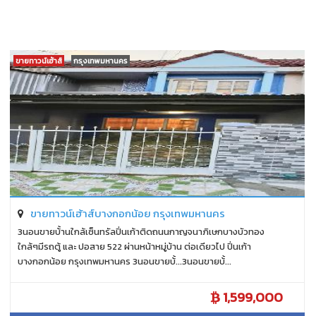
ขายทาวน์เฮ้าส์
กรุงเทพมหานคร
ขายทาวน์เฮ้าส์บางกอกน้อย กรุงเทพมหานคร
3นอนขายบ้้านใกล้เซ็นทรัลปิ่นเก้าติดถนนกาญจนาภิเษกบางบัวทอง
ใกล้ๆมีรถตู้ และ ปอสาย 522 ผ่านหน้าหมู่บ้าน ต่อเดียวไป ปิ่นเก้า
บางกอกน้อย กรุงเทพมหานคร 3นอนขายบ้้...3นอนขายบ้้...
1,599,000
แววดาว