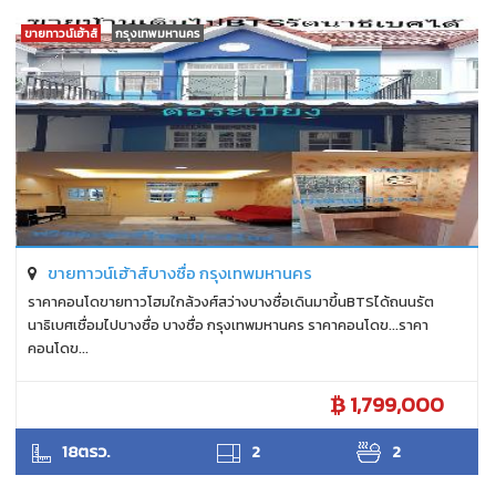
ขายทาวน์เฮ้าส์
กรุงเทพมหานคร
ขายทาวน์เฮ้าส์บางซื่อ กรุงเทพมหานคร
ราคาคอนโดขายทาวโฮมใกล้วงศ์สว่างบางซื่อเดินมาขึ้นBTSได้ถนนรัต
นาธิเบศเชื่อมไปบางซื่อ บางซื่อ กรุงเทพมหานคร ราคาคอนโดข...ราคา
คอนโดข...
1,799,000
แววดาว
18ตรว.
2
2