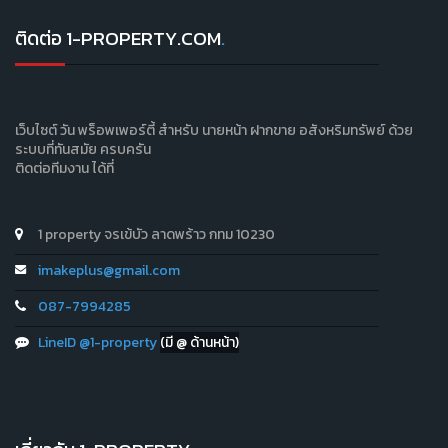
ติดต่อ 1-PROPERTY.COM
.
เว็บไซต์ วัน พร็อพเพอร์ตี้ สำหรับ นายหน้า ฝากขาย อสังหริมทรัพย์ ด้วย
ระบบที่ทันสมัย ครบครัน
ติดต่อทีมงาน ได้ที่
1 property จรเข้บัว ลาดพร้าว กทม 10230
imakeplus@gmail.com
087-7994285
LineID @1-property
(มี @ ด้านหน้า)