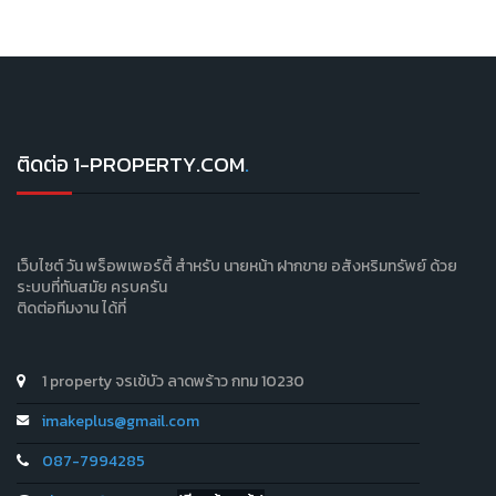
ติดต่อ 1-PROPERTY.COM
.
เว็บไซต์ วัน พร็อพเพอร์ตี้ สำหรับ นายหน้า ฝากขาย อสังหริมทรัพย์ ด้วย
ระบบที่ทันสมัย ครบครัน
ติดต่อทีมงาน ได้ที่
1 property จรเข้บัว ลาดพร้าว กทม 10230
imakeplus@gmail.com
087-7994285