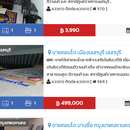
ติวานนท์ และ สถานีศูนย์ราชการนนทบุรี...
แววดาว ติดต่อ:แววดาว [
570 ]
3,990
1
1
นนทบุรี
ขายคอนโด เมืองนนทบุรี นนทบุรี
เอก :
ขายให้เช่าคอนโดธารฟ้าเรสซิเด้นซ์เรวดี15 เมื
เด้นซ์เรวดี15ถนนติวานนท์ หรือ เข้าจากถนนรัตนาธิ
สาธารณสุข-ติวานนท์ และ สถานีศูนย์ราชการนนทบ..
แววดาว ติดต่อ:แววดาว [
569 ]
499,000
1
1
กรุงเทพมหานคร
ขายคอนโด บางซื่อ กรุงเทพมหานค