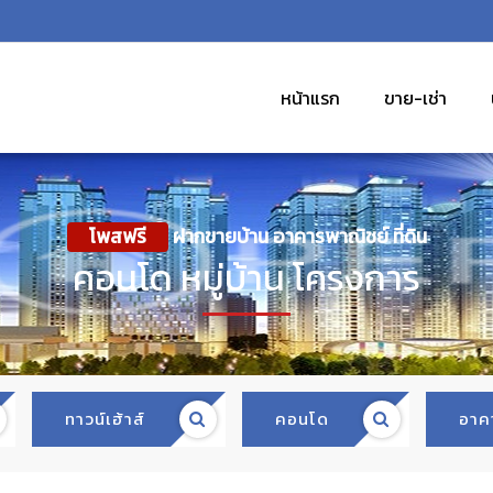
หน้าแรก
ขาย-เช่า
โพสฟรี
ฝากขายบ้าน อาคารพาณิชย์ ที่ดิน
คอนโด หมู่บ้าน โครงการ
ทาวน์เฮ้าส์
คอนโด
อาค