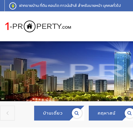
ฝากขายบ้าน ที่ดิน คอนโด ทาวน์เฮ้าส์ สำหรับนายหน้า บุคคลทั่วไป
บ้านเดี่ยว
คฤหาสน์
