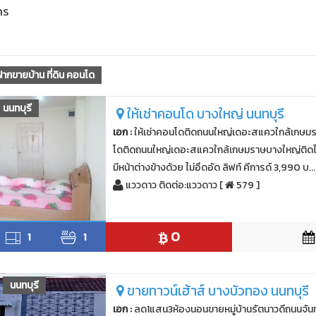
าร
ฝากขายบ้าน ที่ดิน คอนโด
นนทบุรี
ให้เช่าคอนโด บางใหญ่ นนทบุรี
เอก :
ให้เช่าคอนโดติดถนนใหญ่เดอะสแควใกล้เกษมรา
โดติดถนนใหญ่เดอะสแควใกล้เกษมราษบางใหญ่ติดไฟฟ้
มีหน้าต่างข้างด้วย ไม่อึดอัด ลิฟท์ คีการด์ 3,990 บ...
แววดาว ติดต่อ:แววดาว [
579 ]
0
1
1
นนทบุรี
ขายทาวน์เฮ้าส์ บางบัวทอง นนทบุรี
เอก :
ลด1แสน3ห้องนอนขายหมู่บ้านรัตนาวดีถนนจัน