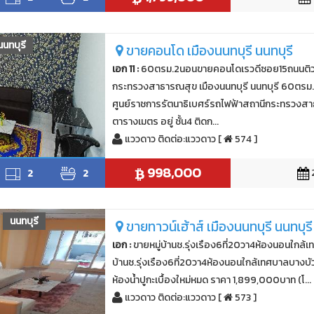
นนทบุรี
ขายคอนโด เมืองนนทบุรี นนทบุรี
เอก 11 :
60ตรม.2นอนขายคอนโดเรวดีซอย15ถนนติวานน
กระทรวงสาธารณสุข เมืองนนทบุรี นนทบุรี 60ตรม
ศูนย์ราชการรัตนาธิเบศร์รถไฟฟ้าสถานีกระทรวงสา
ตารางเมตร อยู่ ชั้น4 ติดก...
แววดาว ติดต่อ:แววดาว [
574 ]
998,000
2
2
2
นนทบุรี
ขายทาวน์เฮ้าส์ เมืองนนทบุรี นนทบุรี
เอก :
ขายหมู่บ้านช.รุ่งเรือง6ที่20วา4ห้องนอนใกล้เ
บ้านช.รุ่งเรือง6ที่20วา4ห้องนอนใกล้เทศบาลบางบัวทอ
ห้องน้ำปูกะเบื้องใหม่หมด ราคา 1,899,000บาท (โ...
แววดาว ติดต่อ:แววดาว [
573 ]