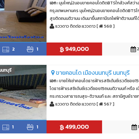
เอก :
มุมใหญ่2นอนขายคอนโดติดBTSใกล้วงศ์สว่างร
กรุงเทพมหานคร มุมใหญ่2นอนขายคอนโดติดBTSใกล
สุขติดถนนติวานน เดินมาขึ้นสถานีรถไฟฟ้าติวานนท์ได
แววดาว ติดต่อ:แววดาว [
568 ]
949,000
2
1
2
นนทบุรี
ขายคอนโด เมืองนนทบุรี นนทบุรี
เอก :
ขายให้เช่าคอนโดธารฟ้าเรสซิเด้นซ์เรวดีซอย15ถ
โดธารฟ้าเรสซิเด้นซ์เรวดีซอย15ถนนติวานนท์ หรือ เ
กระทรวงสาธารณสุข-ติวานนท์ และ สถานีศูนย์ราชก
แววดาว ติดต่อ:แววดาว [
567 ]
499,000
1
1
1