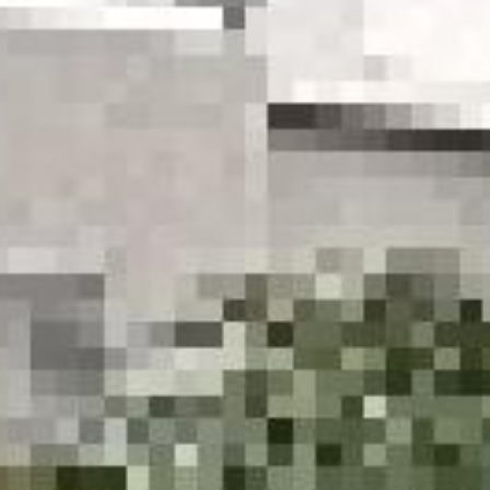








