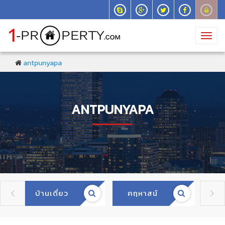
Toggl
navig
antpunyapa
ANTPUNYAPA
บ้านเดี่ยว
คฤหาสน์
ทา

