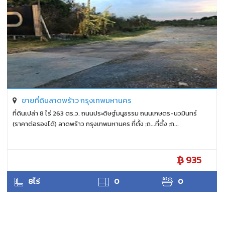
ขายที่ดินลาดพร้าว กรุงเทพมหานคร
ที่ดินเปล่า 8 ไร่ 263 ตร.ว. ถนนประดิษฐ์มนูธรรม ถนนเกษตร-นวมินทร์
(ราคาต่อรองได้) ลาดพร้าว กรุงเทพมหานคร ที่ตั้ง :ถ...ที่ตั้ง :ถ...
935
ANTPUNYAPA
8ไร่
0
0