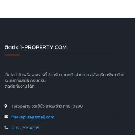
ติดต่อ 1-PROPERTY.COM
.
เว็บไซต์ วัน พร็อพเพอร์ตี้ สำหรับ นายหน้า ฝากขาย อสังหริมทรัพย์ ด้วย
ระบบที่ทันสมัย ครบครัน
ติดต่อทีมงาน ได้ที่
1 property จรเข้บัว ลาดพร้าว กทม 10230
imakeplus@gmail.com
087-7994285