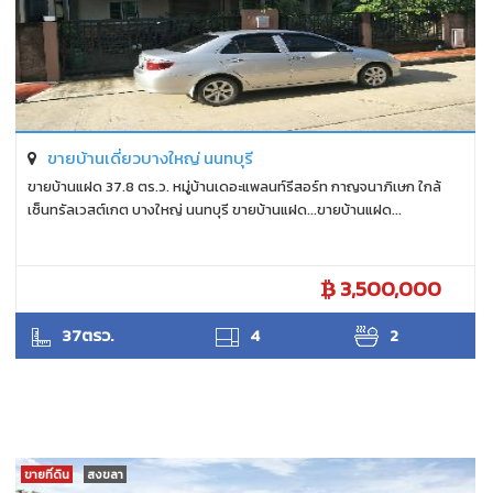
ขายบ้านเดี่ยวบางใหญ่ นนทบุรี
ขายบ้านแฝด 37.8 ตร.ว. หมู่บ้านเดอะแพลนท์รีสอร์ท กาญจนาภิเษก ใกล้
เซ็นทรัลเวสต์เกต บางใหญ่ นนทบุรี ขายบ้านแฝด...ขายบ้านแฝด...
3,500,000
ANTPUNYAPA
37ตรว.
4
2
ขายที่ดิน
สงขลา