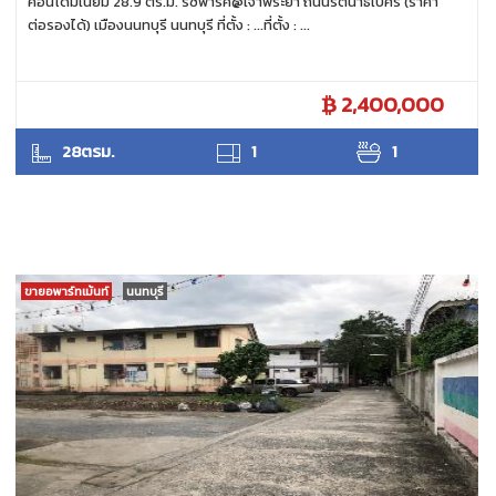
คอนโดมิเนียม 28.9 ตร.ม. ริชพาร์ค@เจ้าพระยา ถนนรัตนาธิเบศร์ (ราคา
ต่อรองได้) เมืองนนทบุรี นนทบุรี ที่ตั้ง : ...ที่ตั้ง : ...
2,400,000
ANTPUNYAPA
28ตรม.
1
1
ขายอพาร์ทเม้นท์
นนทบุรี