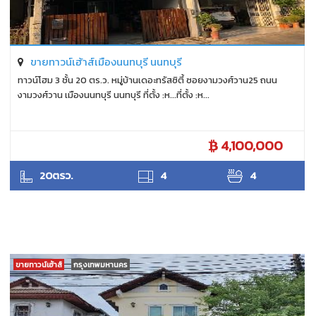
ขายทาวน์เฮ้าส์เมืองนนทบุรี นนทบุรี
ทาวน์โฮม 3 ชั้น 20 ตร.ว. หมู่บ้านเดอะทรัสซิตี้ ซอยงามวงศ์วาน25 ถนน
งามวงศ์วาน เมืองนนทบุรี นนทบุรี ที่ตั้ง :ห...ที่ตั้ง :ห...
4,100,000
ANTPUNYAPA
20ตรว.
4
4
ขายทาวน์เฮ้าส์
กรุงเทพมหานคร