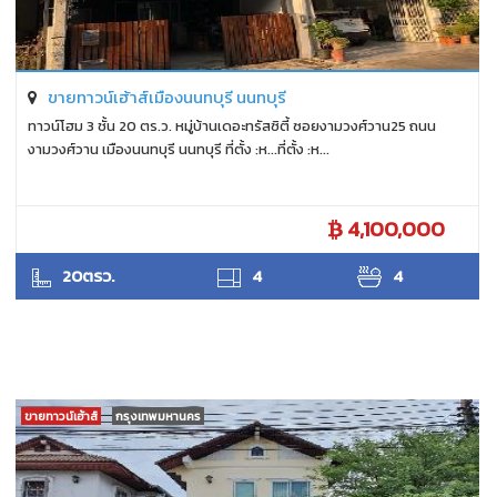
ขายทาวน์เฮ้าส์เมืองนนทบุรี นนทบุรี
ทาวน์โฮม 3 ชั้น 20 ตร.ว. หมู่บ้านเดอะทรัสซิตี้ ซอยงามวงศ์วาน25 ถนน
งามวงศ์วาน เมืองนนทบุรี นนทบุรี ที่ตั้ง :ห...ที่ตั้ง :ห...
4,100,000
ANTPUNYAPA
20ตรว.
4
4
ขายทาวน์เฮ้าส์
กรุงเทพมหานคร