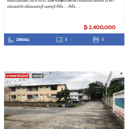
คอนโดมิเนียม 28.9 ตร.ม. ริชพาร์ค@เจ้าพระยา ถนนรัตนาธิเบศร์ (ราคา
ต่อรองได้) เมืองนนทบุรี นนทบุรี ที่ตั้ง : ...ที่ตั้ง : ...
2,400,000
ANTPUNYAPA
28ตรม.
1
1
ขายอพาร์ทเม้นท์
นนทบุรี