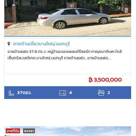
ขายบ้านเดี่ยวบางใหญ่ นนทบุรี
ขายบ้านแฝด 37.8 ตร.ว. หมู่บ้านเดอะแพลนท์รีสอร์ท กาญจนาภิเษก ใกล้
เซ็นทรัลเวสต์เกต บางใหญ่ นนทบุรี ขายบ้านแฝด...ขายบ้านแฝด...
3,500,000
ANTPUNYAPA
37ตรว.
4
2
ขายที่ดิน
สงขลา