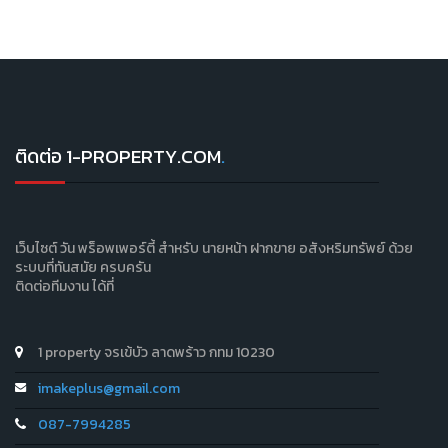
ติดต่อ 1-PROPERTY.COM
.
เว็บไซต์ วัน พร็อพเพอร์ตี้ สำหรับ นายหน้า ฝากขาย อสังหริมทรัพย์ ด้วย
ระบบที่ทันสมัย ครบครัน
ติดต่อทีมงาน ได้ที่
1 property จรเข้บัว ลาดพร้าว กทม 10230
imakeplus@gmail.com
087-7994285