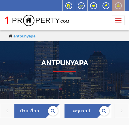
Toggl
navig
antpunyapa
ANTPUNYAPA
บ้านเดี่ยว
คฤหาสน์
ทา

