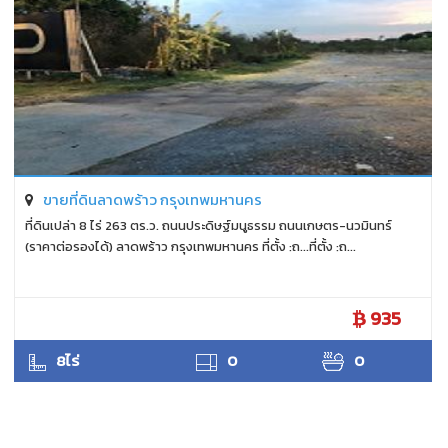
ขายที่ดินลาดพร้าว กรุงเทพมหานคร
ที่ดินเปล่า 8 ไร่ 263 ตร.ว. ถนนประดิษฐ์มนูธรรม ถนนเกษตร-นวมินทร์
(ราคาต่อรองได้) ลาดพร้าว กรุงเทพมหานคร ที่ตั้ง :ถ...ที่ตั้ง :ถ...
935
ANTPUNYAPA
8ไร่
0
0